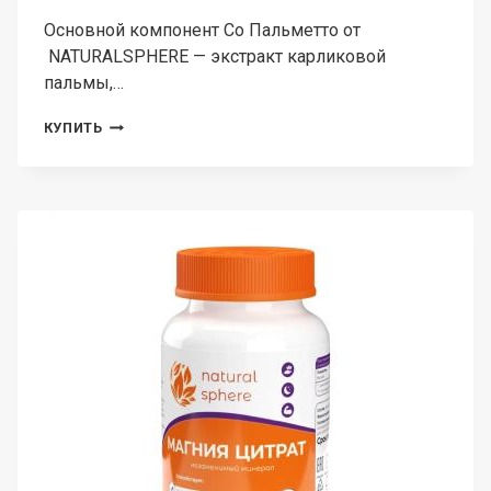
Основной компонент Со Пальметто от
NATURALSPHERE — экстракт карликовой
пальмы,…
NATURALSPHERE,
КУПИТЬ
СО
ПАЛЬМЕТТО
(ДЛЯ
МУЖСКОГО
ЗДОРОВЬЯ),
КАПСУЛЫ,
90
ШТ.