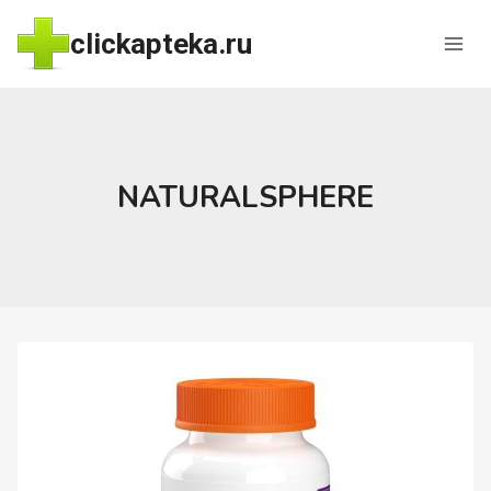
Перейти
clickapteka.ru
к
содержимому
NATURALSPHERE