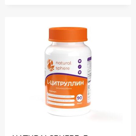
КАПСУЛЫ,
90
ШТ.