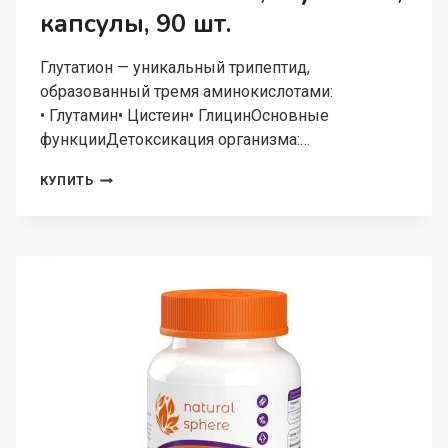
капсулы, 90 шт.
Глутатион — уникальный трипептид,
образованный тремя аминокислотами:
• Глутамин• Цистеин• ГлицинОсновные
функцииДетоксикация организма:…
NATURALSPHERE,
КУПИТЬ
ГЛУТАТИОН,
КАПСУЛЫ,
90
ШТ.