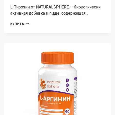
L-Тирозин от NATURALSPHERE — биологически
активная добавка к пище, содержащая…
NATURALSPHERE,
КУПИТЬ
L-
ТИРОЗИН,
КАПСУЛЫ,
90
ШТ.