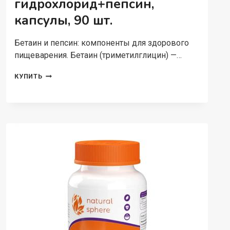
гидрохлорид+пепсин,
капсулы, 90 шт.
Бетаин и пепсин: компоненты для здорового
пищеварения. Бетаин (триметилглицин) —…
NATURALSPHERE,
КУПИТЬ
БЕТАИН
ГИДРОХЛОРИД+ПЕПСИН,
КАПСУЛЫ,
90
ШТ.