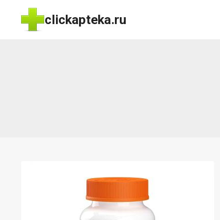
Перейти
clickapteka.ru
к
содержимому