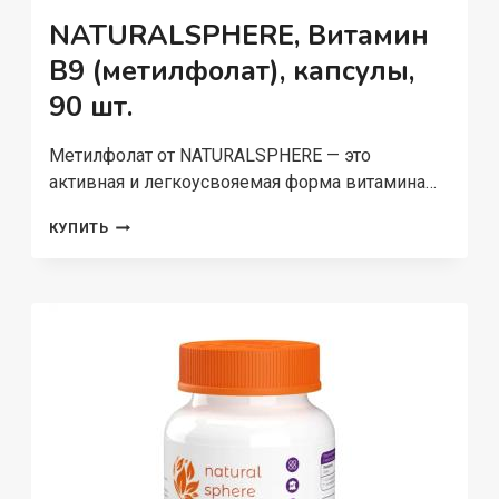
NATURALSPHERE, Витамин
B9 (метилфолат), капсулы,
90 шт.
Метилфолат от NATURALSPHERE — это
активная и легкоусвояемая форма витамина…
NATURALSPHERE,
КУПИТЬ
ВИТАМИН
B9
(МЕТИЛФОЛАТ),
КАПСУЛЫ,
90
ШТ.