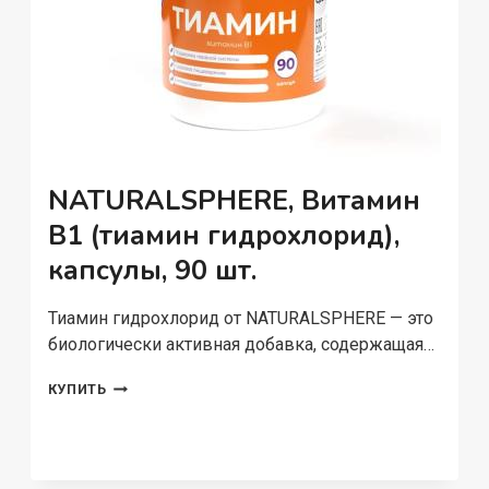
NATURALSPHERE, Витамин
B1 (тиамин гидрохлорид),
капсулы, 90 шт.
Тиамин гидрохлорид от NATURALSPHERE — это
биологически активная добавка, содержащая…
NATURALSPHERE,
КУПИТЬ
ВИТАМИН
B1
(ТИАМИН
ГИДРОХЛОРИД),