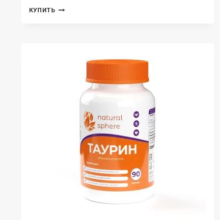
NATURALSPHERE,
КУПИТЬ
АЛЬФА-
ЛИПОЕВАЯ
КИСЛОТА,
КАПСУЛЫ,
90
ШТ.