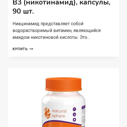
B3 (никотинамид), капсулы,
90 шт.
Ниацинамид представляет собой
водорастворимый витамин, являющийся
амидом никотиновой кислоты. Это…
NATURALSPHERE,
КУПИТЬ
ВИТАМИН
B3
(НИКОТИНАМИД),
КАПСУЛЫ,
90
ШТ.