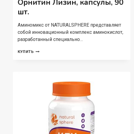
Орнитин Лизин, капсулы, 90
шт.
Аминомикс от NATURALSPHERE представляет
собой инновационный комплекс аминокислот,
разработанный специально…
NATURALSPHERE,
КУПИТЬ
АРГИНИН
ОРНИТИН
ЛИЗИН,
КАПСУЛЫ,
90
ШТ.