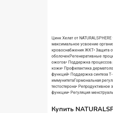
Цинк Хелат от NATURALSPHERE 
максимальное усвоение органи
кровоснабжения ЖКТ• Защита о
оболочекРегенеративные процес
ожогов• Поддержка процессов 
кожи• Профилактика дерматоло
функций• Поддержка синтеза Т
иммунитетаГормональная регуля
тестостерона• Репродуктивное
функции• Регуляция менструал
Купить NATURALSPH