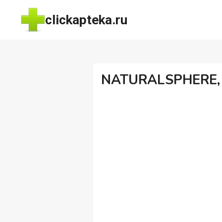
Перейти
clickapteka.ru
к
содержимому
NATURALSPHERE, Ц