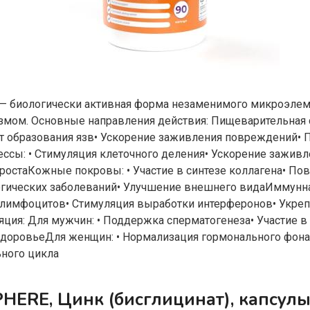
— биологически активная форма незаменимого микроэлем
змом. Основные направления действия: Пищеварительная с
т образования язв• Ускорение заживления повреждений• 
сы: • Стимуляция клеточного деления• Ускорение заживл
ростаКожные покровы: • Участие в синтезе коллагена• По
гических заболеваний• Улучшение внешнего видаИммунная
-лимфоцитов• Стимуляция выработки интерферонов• Укре
ция: Для мужчин: • Поддержка сперматогенеза• Участие в
 здоровьеДля женщин: • Нормализация гормонального фон
ьного цикла
ERE, Цинк (бисглицинат), капсулы,