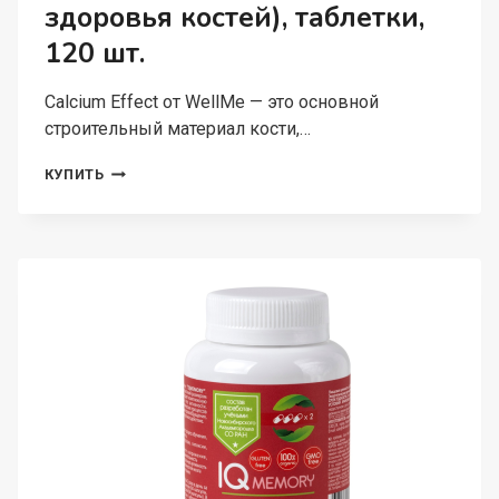
здоровья костей), таблетки,
120 шт.
Calcium Effect от WellMe — это основной
строительный материал кости,…
WELLME,
КУПИТЬ
CALCIUM
EFFECT
(ДЛЯ
ЗДОРОВЬЯ
КОСТЕЙ),
ТАБЛЕТКИ,
120
ШТ.