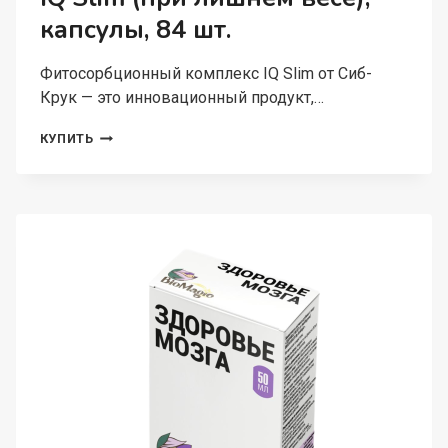
капсулы, 84 шт.
Фитосорбционный комплекс IQ Slim от Сиб-
Крук — это инновационный продукт,…
СИБ-
КУПИТЬ
КРУК,
КОМПЛЕКС
КАПСУЛЫ
IQ
SLIM
(ПРИ
ЛИШНЕМ
ВЕСЕ),
КАПСУЛЫ,
84
ШТ.