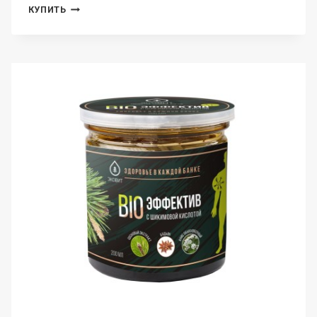
SUPREME
КУПИТЬ
PHARMATECH,
КОМПЛЕКС
N401
«ПРОСТЕНД»,
КАПСУЛЫ,
30
ШТ.