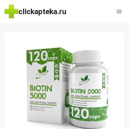
Перейти
clickapteka.ru
к
содержимому