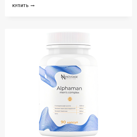
GELTEK,
КУПИТЬ
ТОНИК
С
КИСЛОТАМИ
RENEW
SKIN
TONER,
145
МЛ