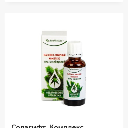
FORMULA,
ТАУРИН,
КАПСУЛЫ,
90
ШТ.
Солагифт, Комплекс