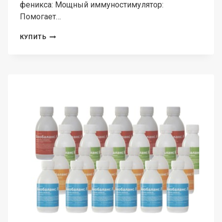
феникса: Мощный иммуностимулятор:
Помогает…
СИЛА
КУПИТЬ
ФЕНИКСА,
ШИПОВНИК
В
КАПСУЛАХ,
90
ШТ