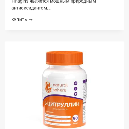
Finagins является мощным природным
антиоксидантом,…
FABBRICA
КУПИТЬ
FINAGINS,
ГЛУТАТИОН,
КАПСУЛЫ,
60
ШТ.