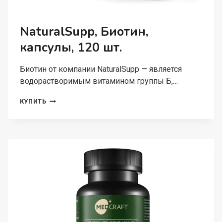
NaturalSupp, Биотин,
капсулы, 120 шт.
Биотин от компании NaturalSupp — является
водорастворимым витамином группы Б,…
NATURALSUPP,
КУПИТЬ
БИОТИН,
КАПСУЛЫ,
120
ШТ.