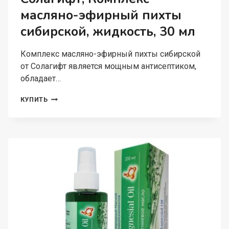
масляно-эфирный пихты
сибирской, жидкость, 30 мл
Комплекс масляно-эфирный пихты сибирской
от Солагифт является мощным антисептиком,
обладает…
СОЛАГИФТ,
КУПИТЬ
КОМПЛЕКС
МАСЛЯНО-
ЭФИРНЫЙ
ПИХТЫ
СИБИРСКОЙ,
ЖИДКОСТЬ,
30
МЛ