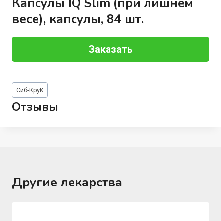
Капсулы IQ Slim (при лишнем
весе), капсулы, 84 шт.
Заказать
Метки
Сиб-КруК
записи:
Отзывы
Другие лекарства