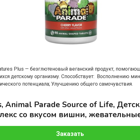
т Natures Plus — безглютеновый веганский продукт, помога
ихся детскому организму. Способствует: Восполнению ми
ческого потенциала; Улучшению общего самочувствия.
, Animal Parade Source of Life, Дет
екс со вкусом вишни, жевательные 
Заказать