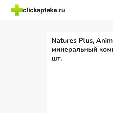
Перейти
clickapteka.ru
к
содержимому
Natures Plus, Anim
минеральный комп
шт.