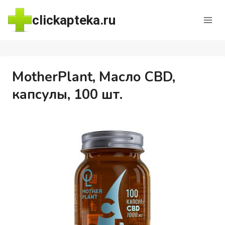
Перейти
clickapteka.ru
к
содержимому
MotherPlant, Масло CBD,
капсулы, 100 шт.