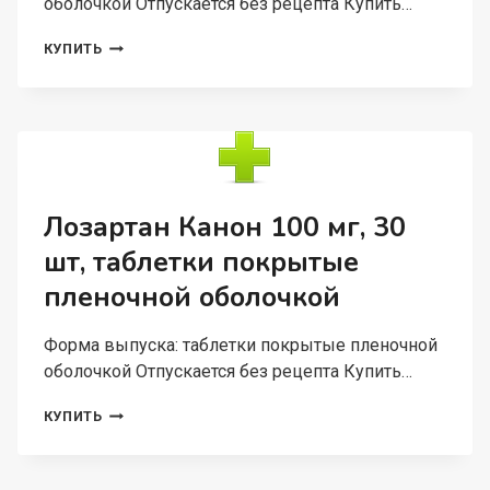
оболочкой Отпускается без рецепта Купить…
ЛОЗАРТАН
КУПИТЬ
КАНОН
50
МГ,
90
ШТ,
ТАБЛЕТКИ
ПОКРЫТЫЕ
ПЛЕНОЧНОЙ
Лозартан Канон 100 мг, 30
ОБОЛОЧКОЙ
шт, таблетки покрытые
пленочной оболочкой
Форма выпуска: таблетки покрытые пленочной
оболочкой Отпускается без рецепта Купить…
ЛОЗАРТАН
КУПИТЬ
КАНОН
100
МГ,