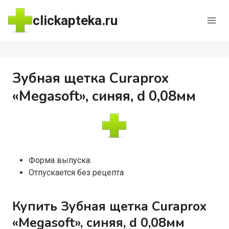
Перейти
clickapteka.ru
к
содержимому
Зубная щетка Curaprox
«Megasoft», синяя, d 0,08мм
Форма выпуска:
Отпускается без рецепта
Купить Зубная щетка Curaprox
«Megasoft», синяя, d 0,08мм