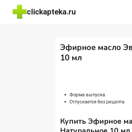
Перейти
clickapteka.ru
к
содержимому
Эфирное масло Э
10 мл
Форма выпуска:
Отпускается без рецепта
Купить Эфирное м
Натуральное 10 мл