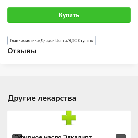
Купить
Метки
Главкосметика/Диарси Центр/ВДС-Ступино
записи:
Отзывы
Другие лекарства
Эфирное масло Эвкалипт