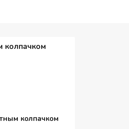
м колпачком
итным колпачком