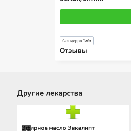
Метки
Скандерра Гмбх
записи:
Отзывы
Другие лекарства
Эфирное масло Эвкалипт