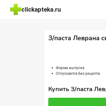
Перейти
clickapteka.ru
к
содержимому
З/паста Леврана с
Форма выпуска:
Отпускается без рецепта
Купить З/паста Лев