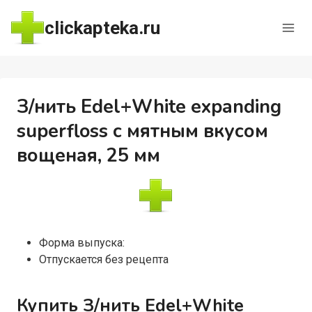
Перейти
clickapteka.ru
к
содержимому
З/нить Edel+White expanding
superfloss с мятным вкусом
вощеная, 25 мм
Форма выпуска:
Отпускается без рецепта
Купить З/нить Edel+White