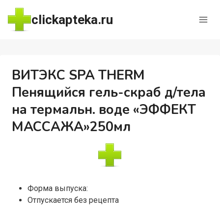
Перейти
clickapteka.ru
к
содержимому
ВИТЭКС SPA THERM
Пенящийся гель-скраб д/тела
на термальн. воде «ЭФФЕКТ
МАССАЖА»250мл
Форма выпуска:
Отпускается без рецепта