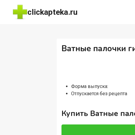
Перейти
clickapteka.ru
к
содержимому
Ватные палочки ги
Форма выпуска:
Отпускается без рецепта
Купить Ватные пало