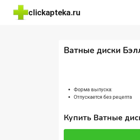
Перейти
clickapteka.ru
к
содержимому
Ватные диски Бэлла
Форма выпуска:
Отпускается без рецепта
Купить Ватные диск