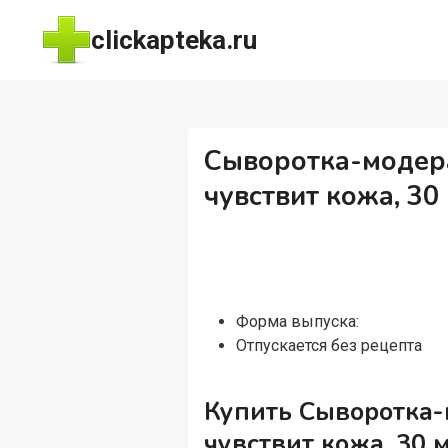
Перейти
clickapteka.ru
к
содержимому
Сыворотка-модер
чувствит кожа, 30
Форма выпуска:
Отпускается без рецепта
Купить Сыворотка
чувствит кожа, 30 