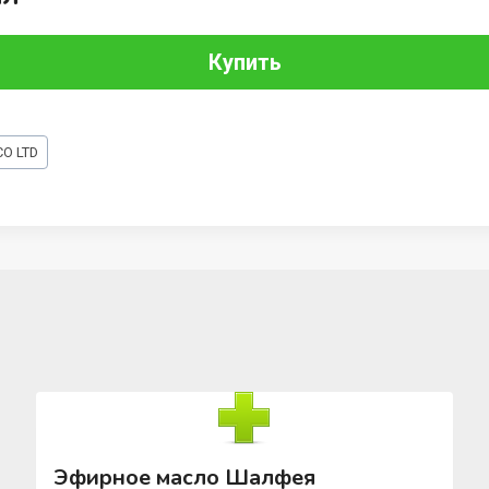
Купить
O LTD
Эфирное масло Шалфея