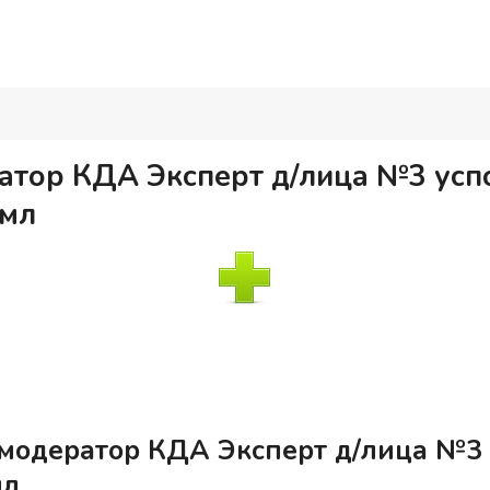
атор КДА Эксперт д/лица №3 ус
 мл
-модератор КДА Эксперт д/лица №3
мл