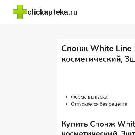
Перейти
clickapteka.ru
к
содержимому
Спонж White Lin
косметический, 3ш
Форма выпуска:
Отпускается без рецепта
Купить Спонж Whit
косметический, 3шт