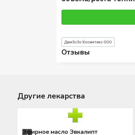
Метки
ДжиЭсЭс Косметикс ООО
записи:
Отзывы
Другие лекарства
Эфирное масло Эвкалипт