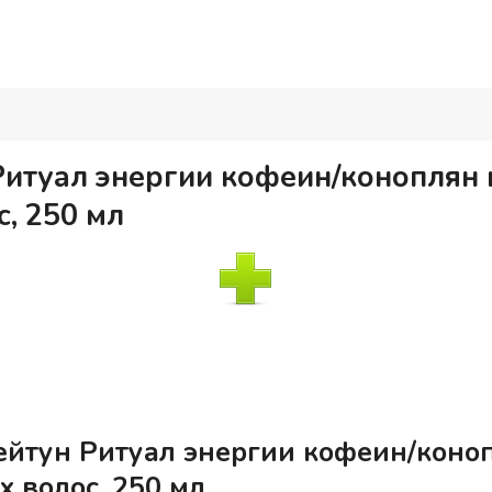
итуал энергии кофеин/коноплян 
с, 250 мл
йтун Ритуал энергии кофеин/коноп
х волос, 250 мл