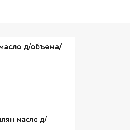
масло д/объема/
лян масло д/