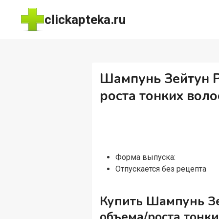
Перейти
clickapteka.ru
к
содержимому
Шампунь Зейтун Р
роста тонких воло
Форма выпуска:
Отпускается без рецепта
Купить Шампунь Зе
объема/роста тонки