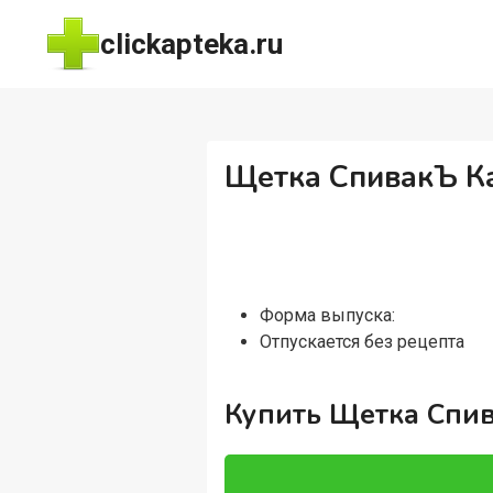
Перейти
clickapteka.ru
к
содержимому
Щетка СпивакЪ Ка
Форма выпуска:
Отпускается без рецепта
Купить Щетка Спив