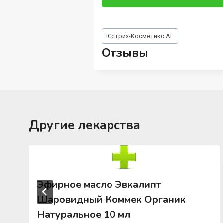
Метки
Юстрих-Косметикс АГ
записи:
Отзывы
Другие лекарства
Эфирное масло Эвкалипт
Шаровидный Коммек Органик
Натуральное 10 мл