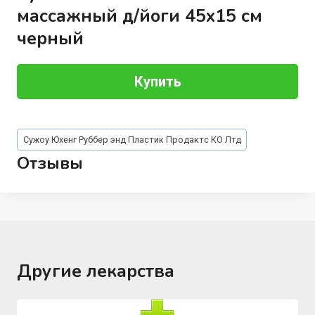
массажный д/йоги 45х15 см
черный
Купить
Метки
Сужоу Юхенг Руббер энд Пластик Продактс КО Лтд
записи:
Отзывы
Другие лекарства