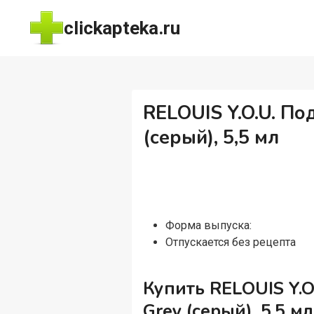
Перейти
clickapteka.ru
к
содержимому
RELOUIS Y.O.U. По
(серый), 5,5 мл
Форма выпуска:
Отпускается без рецепта
Купить RELOUIS Y.O
Grey (серый), 5,5 мл