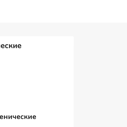
ческие
гиенические