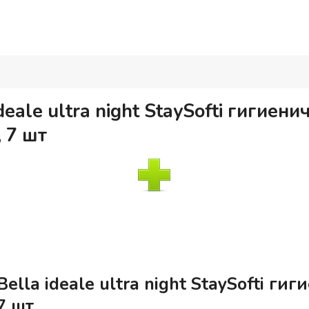
eale ultra night StaySofti гигиени
 7 шт
lla ideale ultra night StaySofti ги
7 шт