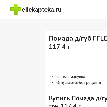
Перейти
clickapteka.ru
к
содержимому
Помада д/губ FFL
117 4 г
Форма выпуска:
Отпускается без рецепта
Купить Помада д/г
тон 117 4 г