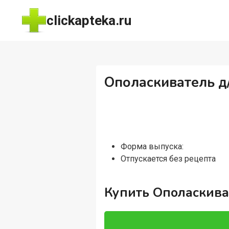
Перейти
clickapteka.ru
к
содержимому
Ополаскиватель д
Форма выпуска:
Отпускается без рецепта
Купить Ополаскива