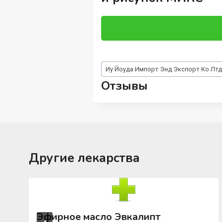
Метки
Иу Йоуда Импорт Энд Экспорт Ко Лтд
записи:
Отзывы
Другие лекарства
Эфирное масло Эвкалипт