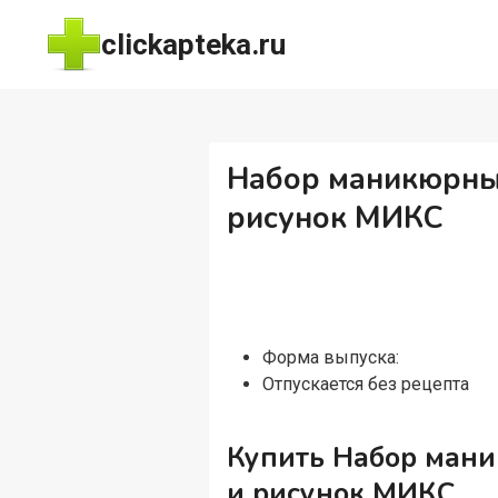
Перейти
clickapteka.ru
к
содержимому
Набор маникюрный
рисунок МИКС
Форма выпуска:
Отпускается без рецепта
Купить Набор мани
и рисунок МИКС