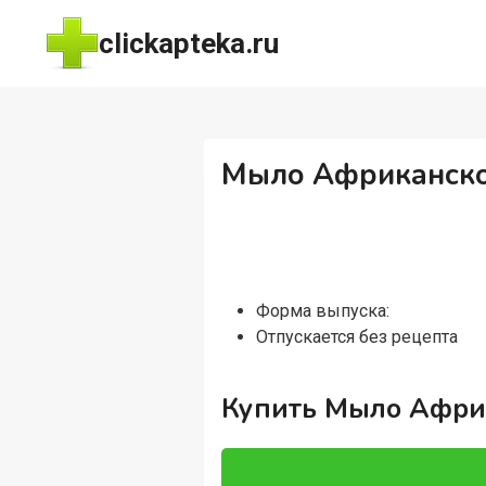
Перейти
clickapteka.ru
к
содержимому
Мыло Африканско
Форма выпуска:
Отпускается без рецепта
Купить Мыло Афри