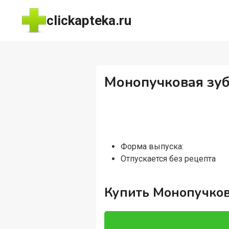
Перейти
clickapteka.ru
к
содержимому
Монопучковая зу
Форма выпуска:
Отпускается без рецепта
Купить Монопучков