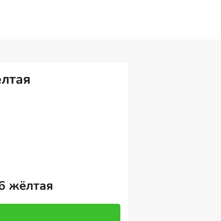
ёлтая
6 жёлтая