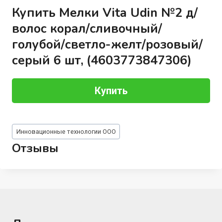
Купить Мелки Vita Udin №2 д/
волос корал/сливочный/
голубой/светло-желт/розовый/
серый 6 шт, (4603773847306)
Купить
Метки
Инновационные технологии ООО
записи:
Отзывы