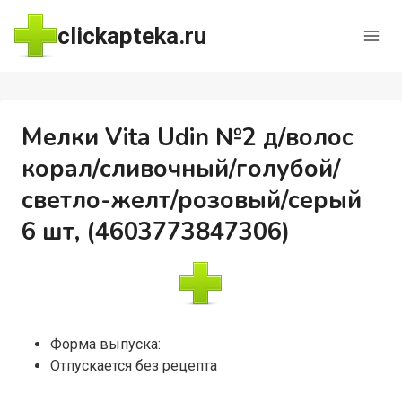
Перейти
clickapteka.ru
к
содержимому
Мелки Vita Udin №2 д/волос
корал/сливочный/голубой/
светло-желт/розовый/серый
6 шт, (4603773847306)
Форма выпуска:
Отпускается без рецепта