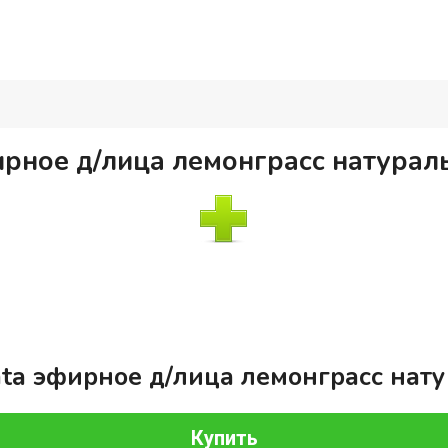
ирное д/лица лемонграсс натураль
ta эфирное д/лица лемонграсс нату
Купить