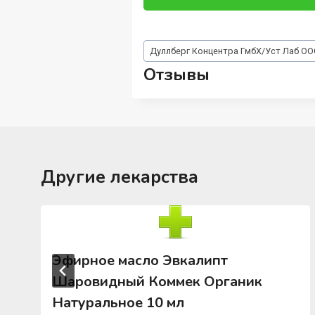
Метки
Дуллберг Концентра ГмбХ/Уст Лаб О
записи:
Отзывы
Другие лекарства
Эфирное масло Эвкалипт
Шаровидный Коммек Органик
Натуральное 10 мл