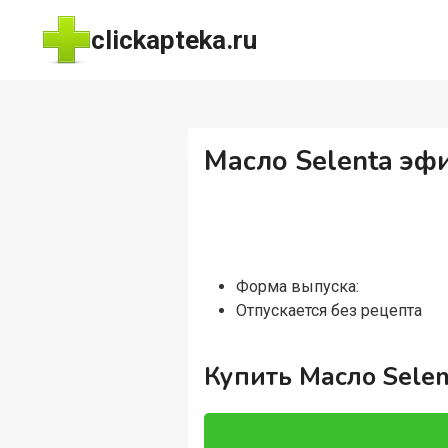
Перейти
clickapteka.ru
к
содержимому
Масло Selenta эф
Форма выпуска:
Отпускается без рецепта
Купить Масло Selen