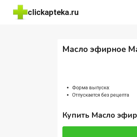
Перейти
clickapteka.ru
к
содержимому
Масло эфирное Ма
Форма выпуска:
Отпускается без рецепта
Купить Масло эфир