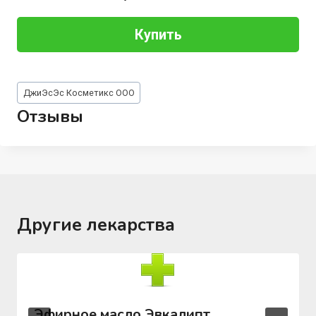
Купить
Метки
ДжиЭсЭс Косметикс ООО
записи:
Отзывы
Другие лекарства
Эфирное масло Эвкалипт