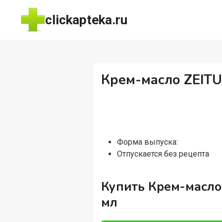
Перейти
clickapteka.ru
к
содержимому
Крем-масло ZEITU
Форма выпуска:
Отпускается без рецепта
Купить Крем-масло 
мл