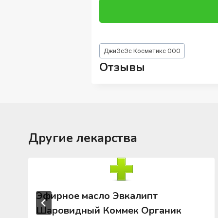
Метки
ДжиЭсЭс Косметикс ООО
записи:
Отзывы
Другие лекарства
Эфирное масло Эвкалипт
Шаровидный Коммек Органик