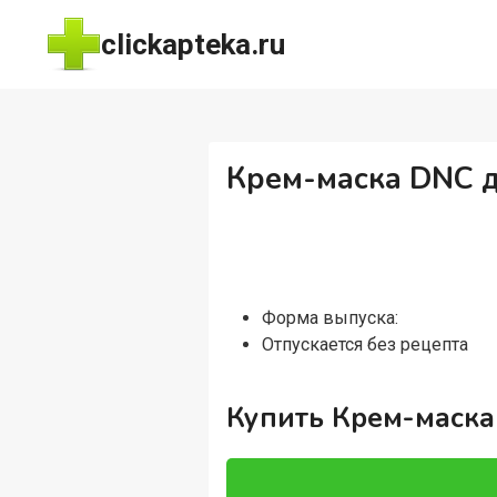
Перейти
clickapteka.ru
к
содержимому
Крем-маска DNC д
Форма выпуска:
Отпускается без рецепта
Купить Крем-маска 