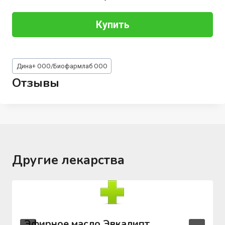
Купить
Метки
Дина+ ООО/Биофармлаб ООО
записи:
Отзывы
Другие лекарства
Эфирное масло Эвкалипт