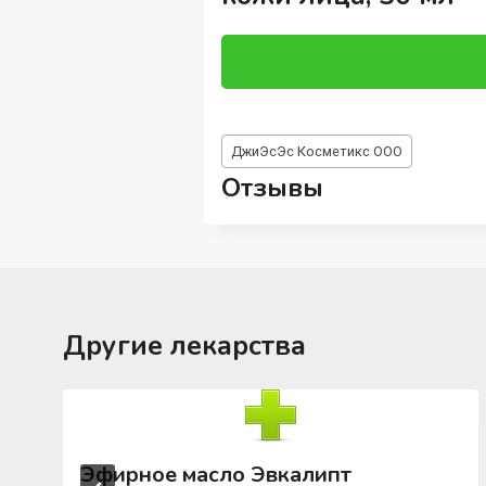
Метки
ДжиЭсЭс Косметикс ООО
записи:
Отзывы
Другие лекарства
Эфирное масло Эвкалипт