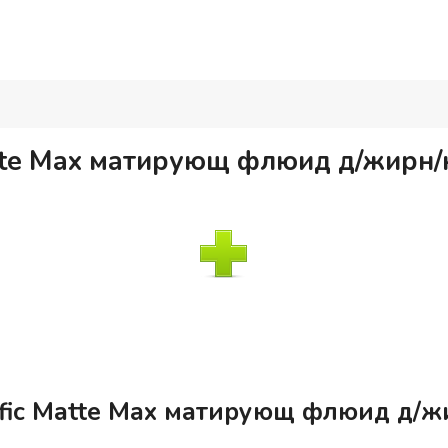
atte Max матирующ флюид д/жирн
ific Matte Max матирующ флюид д/