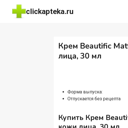
Перейти
clickapteka.ru
к
содержимому
Крем Beautific M
лица, 30 мл
Форма выпуска:
Отпускается без рецепта
Купить Крем Beaut
кожи лица, 30 мл