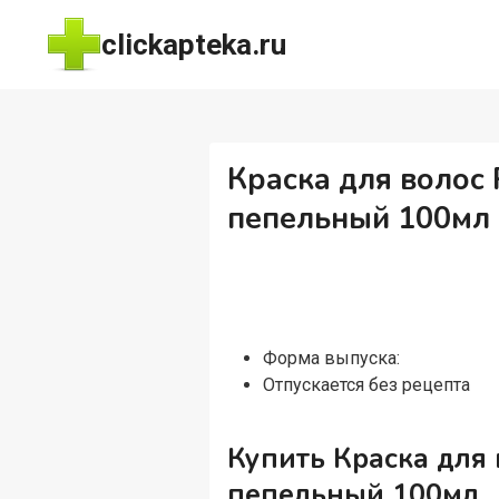
Перейти
clickapteka.ru
к
содержимому
Краска для волос 
пепельный 100мл
Форма выпуска:
Отпускается без рецепта
Купить Краска для 
пепельный 100мл