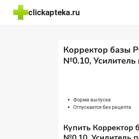
Перейти
clickapteka.ru
к
содержимому
Корректор базы P
№0.10, Усилитель 
Форма выпуска:
Отпускается без рецепта
Купить Корректор б
№0.10, Усилитель п