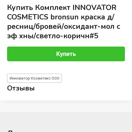
Купить Комплект INNOVATOR
COSMETICS bronsun краска д/
ресниц/бровей/оксидант-мол с
эф хны/светло-коричн#5
Купить
Метки
Инноватор Косметикс ООО
записи:
Отзывы