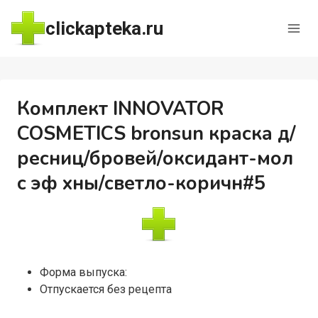
Перейти
clickapteka.ru
к
содержимому
Комплект INNOVATOR
COSMETICS bronsun краска д/
ресниц/бровей/оксидант-мол
с эф хны/светло-коричн#5
Форма выпуска:
Отпускается без рецепта