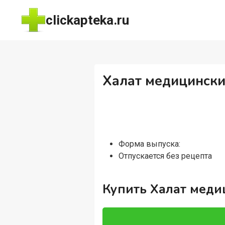
Перейти
clickapteka.ru
к
содержимому
Халат медицински
Форма выпуска:
Отпускается без рецепта
Купить Халат меди