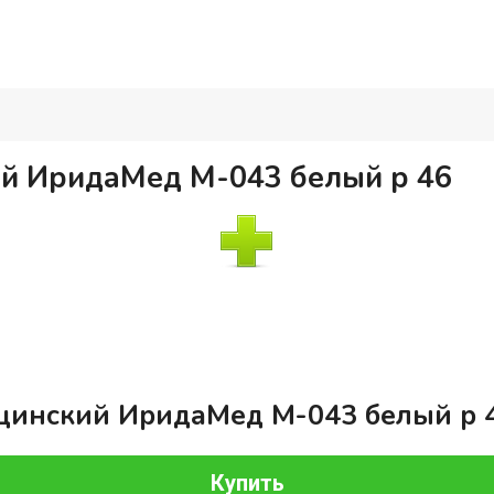
й ИридаМед М-043 белый р 46
цинский ИридаМед М-043 белый р 
Купить