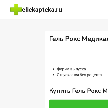
Перейти
clickapteka.ru
к
содержимому
Гель Рокс Медикал
Форма выпуска:
Отпускается без рецепта
Купить Гель Рокс М