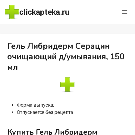
Перейти
clickapteka.ru
к
содержимому
Гель Либридерм Серацин
очищающий д/умывания, 150
мл
Форма выпуска:
Отпускается без рецепта
Купить Гель Либридерм