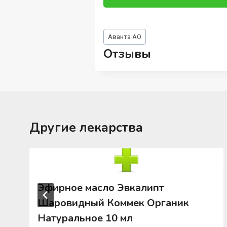
Метки
Аванта АО
записи:
Отзывы
Другие лекарства
Эфирное масло Эвкалипт
Шаровидный Коммек Органик
Натуральное 10 мл