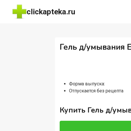
Перейти
clickapteka.ru
к
содержимому
Гель д/умывания E
Форма выпуска:
Отпускается без рецепта
Купить Гель д/умыв