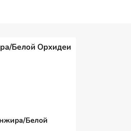
ира/Белой Орхидеи
 Инжира/Белой