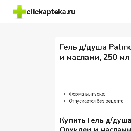
Перейти
clickapteka.ru
к
содержимому
Гель д/душа Palm
и маслами, 250 мл
Форма выпуска:
Отпускается без рецепта
Купить Гель д/душ
Орхидеи и маслами