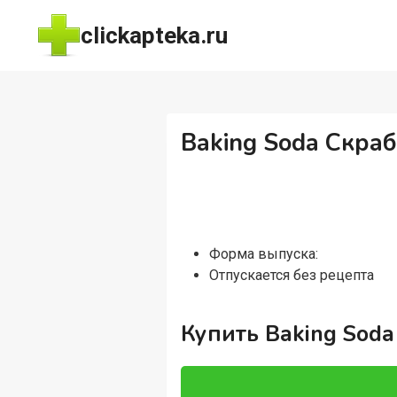
Перейти
clickapteka.ru
к
содержимому
Baking Soda Скра
Форма выпуска:
Отпускается без рецепта
Купить Baking Sod