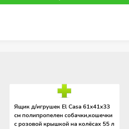
Ящик д/игрушек El Casa 61х41х33
см полипропелен собачки,кошечки
с розовой крышкой на колёсах 55 л