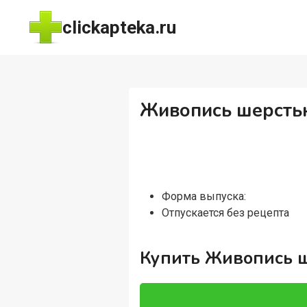
Перейти
clickapteka.ru
к
содержимому
Живопись шерстью
Форма выпуска:
Отпускается без рецепта
Купить Живопись ш