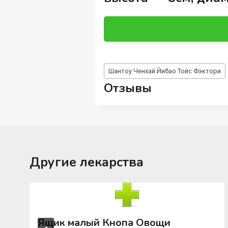
Метки
Шантоу Ченхай Йибао Тойс Фэктори
записи:
Отзывы
Другие лекарства
Ящик малый Кнопа Овощи