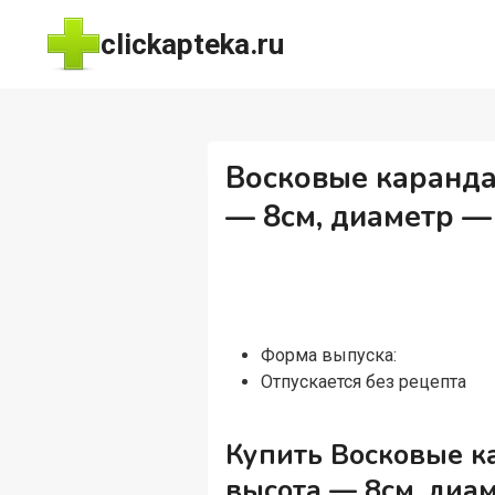
Перейти
clickapteka.ru
к
содержимому
Восковые каранда
— 8см, диаметр — 
Форма выпуска:
Отпускается без рецепта
Купить Восковые к
высота — 8см, диам