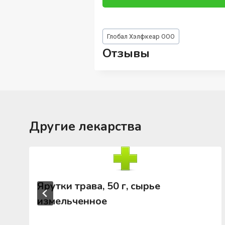
Метки
Глобал Хэлфкеар ООО
записи:
Отзывы
Другие лекарства
Ярутки трава, 50 г, сырье
измельченное